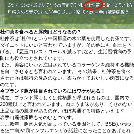
杜仲茶を食べると豚肉はどうなるの？
杜仲茶は｢杜仲｣という中国原産の木の葉を使用したお茶です。
ダイエットにいいと言われていますが、その他にも｢血圧を下
げる｣、｢悪玉コレストロールを減らす｣など、生活習慣病の予
防にも役立つとされています。
また、美容にいいと注目されているコラーゲンを維持する機能
を向上させるとも言われています。 その結果、杜仲茶を食べ
させた豚は独特の臭みのない、柔らかくておいしい肉質になる
のです。
今ブランド豚が注目されているにはワケがある！
現在、ブランド豚もしくは銘柄豚と呼ばれるものは、国内で
200種以上と言われています。肉にうま味があり、くせのない
上品な脂の風味があるのが、ほぼ共通する特徴といえます。
岩手山麓健康豚もそのひとつです。
ここ数年、豚肉人気が高まっている要因として、BSE(いわゆ
る狂牛病)や鶏インフルエンザが話題になったことがあげられ