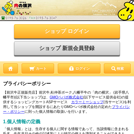
ショップ ログイン
ショップ 新規会員登録
カート
ログイン
検索
プライバシーポリシー
【前沢牛正規販売店】前沢牛,杜仲茶ポーク,八幡平牛の「肉の横沢」 (岩手県八
幡平市)(以下当ショップ)は、
GMOペパボ株式会社
(以下サービス提供会社)の提
供するショッピングカートASPサービス
カラーミーショップ
(当サービス)を利
用して当ショップを開設するにあたりGMOペパボ株式会社の定めた
プライバシ
ー・ポリシー
に則った個人情報の取扱いを行います。
1.個人情報の定義
「個人情報」とは、生存する個人に関する情報であって、当該情報に含まれる
氏名、生年月日その他の記述等により特定の個人を識別することができるも