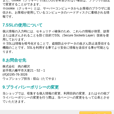
また、cookie （クッキー）の受け入れを希望されない場合は、ブラウザの設定
で変更することができます。
※cookie （クッキー）とは、サーバーコンピュータからお客様のブラウザに送
信され、お客様が使用しているコンピュータのハードディスクに蓄積される情
報です。
7.SSLの使用について
個人情報の入力時には、セキュリティ確保のため、これらの情報が傍受、妨害
または改ざんされることを防ぐ目的でSSL（Secure Sockets Layer）技術を使
用しております。
※ SSLは情報を暗号化することで、盗聴防止やデータの改ざん防止送受信する
機能のことです。SSLを利用する事でより安全に情報を送信する事が可能とな
ります。
8.お問合せ先
株式会社 肉の横沢
岩手県八幡平市大更21－52－1
(代)0195-76-3026
ウェブショップ担当：舘山（たてやま）
9.プライバシーポリシーの変更
当ショップでは、収集する個人情報の変更、利用目的の変更、またはその他プ
ライバシーポリシーの変更を行う際は、当ページへの変更をもって公表とさせ
ていただきます。