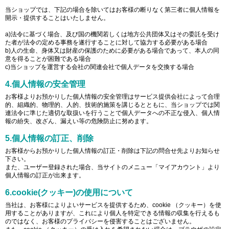
当ショップでは、下記の場合を除いてはお客様の断りなく第三者に個人情報を
開示・提供することはいたしません。
a)法令に基づく場合、及び国の機関若しくは地方公共団体又はその委託を受け
た者が法令の定める事務を遂行することに対して協力する必要がある場合
b)人の生命、身体又は財産の保護のために必要がある場合であって、本人の同
意を得ることが困難である場合
c)当ショップを運営する会社の関連会社で個人データを交換する場合
4.個人情報の安全管理
お客様よりお預かりした個人情報の安全管理はサービス提供会社によって合理
的、組織的、物理的、人的、技術的施策を講じるとともに、当ショップでは関
連法令に準じた適切な取扱いを行うことで個人データへの不正な侵入、個人情
報の紛失、改ざん、漏えい等の危険防止に努めます。
5.個人情報の訂正、削除
お客様からお預かりした個人情報の訂正・削除は下記の問合せ先よりお知らせ
下さい。
また、ユーザー登録された場合、当サイトのメニュー「マイアカウント」より
個人情報の訂正が出来ます。
6.cookie(クッキー)の使用について
当社は、お客様によりよいサービスを提供するため、cookie （クッキー）を使
用することがありますが、これにより個人を特定できる情報の収集を行えるも
のではなく、お客様のプライバシーを侵害することはございません。