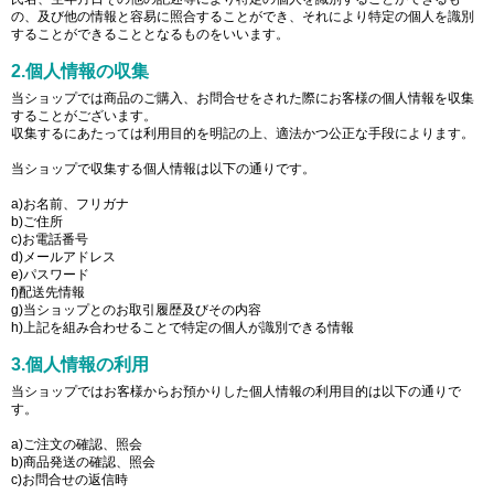
の、及び他の情報と容易に照合することができ、それにより特定の個人を識別
することができることとなるものをいいます。
2.個人情報の収集
当ショップでは商品のご購入、お問合せをされた際にお客様の個人情報を収集
することがございます。
収集するにあたっては利用目的を明記の上、適法かつ公正な手段によります。
当ショップで収集する個人情報は以下の通りです。
a)お名前、フリガナ
b)ご住所
c)お電話番号
d)メールアドレス
e)パスワード
f)配送先情報
g)当ショップとのお取引履歴及びその内容
h)上記を組み合わせることで特定の個人が識別できる情報
3.個人情報の利用
当ショップではお客様からお預かりした個人情報の利用目的は以下の通りで
す。
a)ご注文の確認、照会
b)商品発送の確認、照会
c)お問合せの返信時