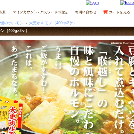
自慢のホルモン
大更ホルモン（400g×2ケ）
＞
ン（400g×2ケ）