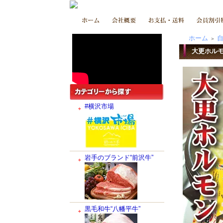
ホーム
＞
大更ホルモ
#横沢市場
岩手のブランド“前沢牛”
黒毛和牛“八幡平牛”