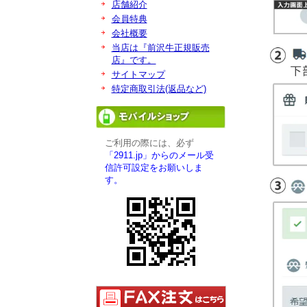
店舗紹介
会員特典
会社概要
当店は『前沢牛正規販売
店』です。
サイトマップ
特定商取引法(返品など)
ご利用の際には、必ず
「2911.jp」からのメール受
信許可設定をお願いしま
す。