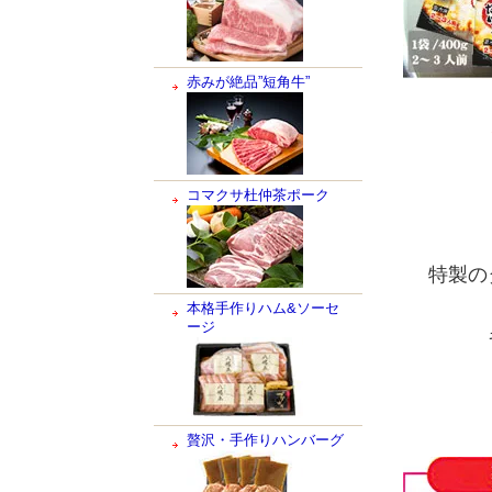
赤みが絶品”短角牛”
コマクサ杜仲茶ポーク
特製の
本格手作りハム&ソーセ
ージ
贅沢・手作りハンバーグ