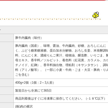
ン
豚牛内臓肉（味付）
豚内臓肉（国産）、味噌、醤油、牛内臓肉、砂糖、おろしにんに
く、ぶどう糖果糖液糖、蛋白加水分解物、おろし生姜、米発酵調
料、にんにく末、濃縮りんご果汁、植物油、醸造酢、いりごま、
母エキス、香辛料／ソルビット、着色料（紅花黄、カラメル、カ
チノイド、紅麹）、香辛料抽出物、増粘剤（キサンタサン）、調
料（アミノ酸等）、（一部に小麦・牛肉・ごま・大豆・豚肉・り
ごを含む）
400g×2個（1個：2～3人前）
製造日から冷凍にて365日
商品到着後はすぐに冷凍庫に保存してください。（-１８℃以下）
(株)肉の横沢