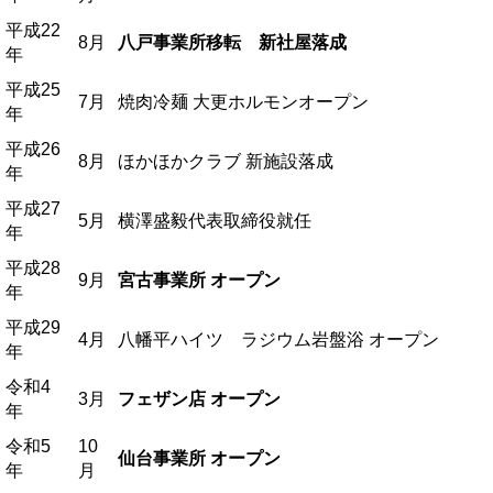
平成22
8月
八戸事業所移転 新社屋落成
年
平成25
7月
焼肉冷麺 大更ホルモンオープン
年
平成26
8月
ほかほかクラブ 新施設落成
年
平成27
5月
横澤盛毅代表取締役就任
年
平成28
9月
宮古事業所 オープン
年
平成29
4月
八幡平ハイツ ラジウム岩盤浴 オープン
年
令和4
3月
フェザン店 オープン
年
令和5
10
仙台事業所 オープン
年
月