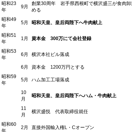
昭和23
創業30周年 岩手県西根町で横沢盛三が食肉卸
9月
年
める
昭和49
5月
昭和天皇、皇后両陛下へ牛肉献上
年
昭和51
1月
資本金 300万にて会社登録
年
昭和53
6月
横沢本社ビル落成
年
6月
資本金 1200万円とする
昭和59
5月
ハム加工工場落成
年
10
昭和天皇、皇后両陛下へハム・牛肉献上
月
11
横沢盛悦 代表取締役就任
月
昭和60
2月
直接外国輸入権L・Cオープン
年