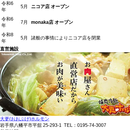
令和6
5月
ニコア店 オープン
年
令和6
7月
monaka店 オープン
年
令和8
5月
諸般の事情によりニコア店を閉業
年
直営施設
大更(おおぶけ)ホルモン
岩手県八幡平市平舘 25-293-1 TEL：0195-74-3007