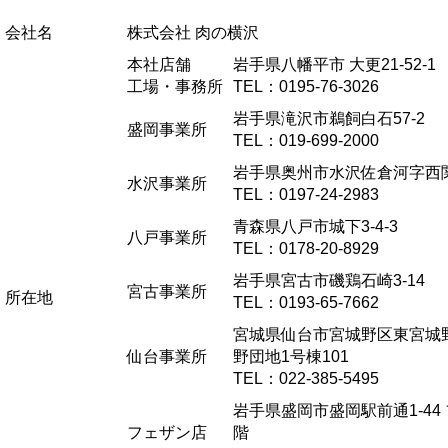
会社名
株式会社 肉の横沢
本社店舗
岩手県八幡平市 大更21-52-1
工場・事務所
TEL：0195-76-3026
岩手県滝沢市鵜飼白石57-2
盛岡事業所
TEL：019-699-2000
岩手県奥州市水沢佐倉河字西関田
水沢事業所
TEL：0197-24-2983
青森県八戸市城下3-4-3
八戸事業所
TEL：0178-20-8929
岩手県宮古市磯鶏石崎3-14
宮古事業所
所在地
TEL：0193-65-7662
宮城県仙台市宮城野区東宮城野4
仙台事業所
野団地1号棟101
TEL：022-385-5495
岩手県盛岡市盛岡駅前通1-44
フェザン店
階