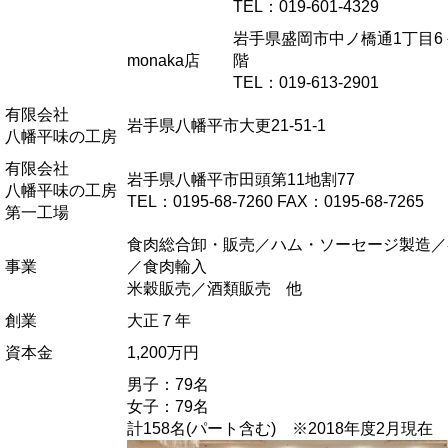
TEL：019-601-4329
岩手県盛岡市中ノ橋通1丁目6－8
monaka店
階
TEL：019-613-2901
有限会社
岩手県八幡平市大更21-51-1
八幡平味の工房
有限会社
岩手県八幡平市田頭第11地割77
八幡平味の工房
TEL：0195-68-7260 FAX：0195-68-7265
第一工場
食肉総合卸・販売／ハム・ソーセージ製造／
事業
／食肉輸入
米穀販売／酒類販売 他
創業
大正７年
資本金
1,200万円
男子：79名
女子：79名
計158名(パート含む) ※2018年度2月現在