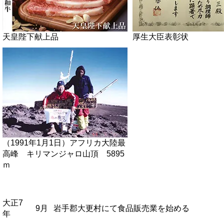
天皇陛下献上品
厚生大臣表彰状
（1991年1月1日）アフリカ大陸最
高峰 キリマンジャロ山頂 5895
ｍ
大正7
9月
岩手郡大更村にて食品販売業を始める
年