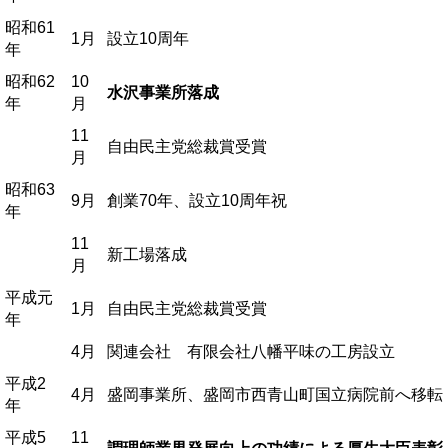
昭和61
1月
設立10周年
年
昭和62
10
水沢事業所落成
年
月
11
自由民主党総裁賞受賞
月
昭和63
9月
創業70年、設立10周年祝
年
11
新工場落成
月
平成元
1月
自由民主党総裁賞受賞
年
4月
関連会社 有限会社八幡平味の工房設立
平成2
4月
盛岡事業所、盛岡市西青山町国立病院前へ移
年
平成5
11