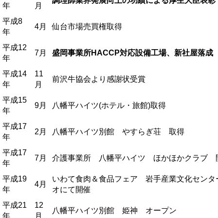
調理師業界発展向上の功績による厚生大臣表彰
年
月
平成8
4月
仙台市場売買権取得
年
平成12
7月
盛岡事業所HACCP対応設備工場、新社屋落成
年
平成14
11
前沢牛協会より感謝状受賞
年
月
平成15
9月
八幡平ハイツ(ホテル・旅館)取得
年
平成17
2月
八幡平ハイツ別館 やすらぎ荘 取得
年
平成17
7月
介護事業所 八幡平ハイツ ほかほかクラブ 
年
平成19
いわて食肉＆食品フェア 岩手産業文化センタ
4月
年
オにて開催
平成21
12
八幡平ハイツ別館 姫神 オープン
年
月