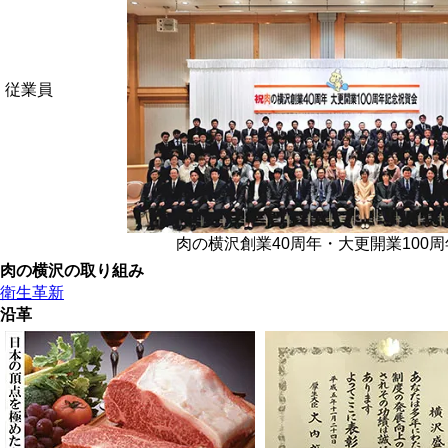
従業員
肉の横沢創業40周年・大更開業100
肉の横沢の取り組み
衛生革新
沿革