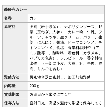
義経赤カレー
名称
カレー
原材料
豚肉（岩手県産）、ナポリタンソース、野
菜（玉ねぎ、人参）、カレー粉、牛乳、フ
ルーツチャツネ、生クリーム、バター、生
姜、にんにく、醤油、ビーフコンソメ、チ
キンコンソメ、食塩、香辛料/調味料（ア
ミノ酸等）、酸味料、着色料（カラメル、
パプリカ色素）、ソルビトール、香辛料抽
出物、（一部に小麦、大豆、乳、牛肉、豚
肉、りんごを含む）
殺菌方法
機密性容器に密封し、加圧加熱殺菌
内容量
200ｇ
賞味期限
製造日から常温にて１年
保存方法
直射日光、高温を避けて常温で保存してく