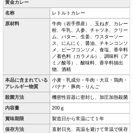
黄金カレー
名称
レトルトカレー
原材料
牛肉（岩手県産）、玉ねぎ、カレー
粉、牛乳、人参、チャツネ、クリー
ム、バター、生姜、ウスターソー
ス、にんにく、醤油、チキンコンソ
メ、ビーフコンソメ、食塩、香辛料
／着色料（カラメル）、調味料（ア
ミノ酸等）、酸味料、香辛料抽出
物、酒精
本品に含まれている
小麦・乳成分・牛肉・大豆・鶏肉・
アレルギー物質
バナナ・豚肉・りんご
殺菌方法
機密性容器に密封し、加圧加熱殺菌
内容量
200ｇ
賞味期限
製造日から常温にて１年
保存方法
直射日光、高温を避けて常温で保存