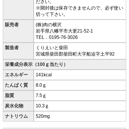
ださい。
※開封後は保存できませんので、必ず使い
切って下さい。
販売者
(株)肉の横沢
岩手県八幡平市大更21-52-1
TEL．0195-76-3026
製造者
くりえいと柴田
宮城県柴田郡柴田町大字船迫字土平92
栄養成分表示（100ｇ当たり）
エネルギー
141kcal
たんぱく質
8.0ｇ
脂質
7.5ｇ
炭水化物
10.3ｇ
ナトリウム
520mg