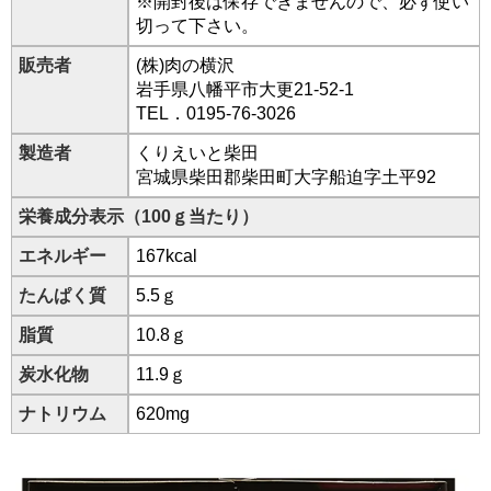
※開封後は保存できませんので、必ず使い
切って下さい。
販売者
(株)肉の横沢
岩手県八幡平市大更21-52-1
TEL．0195-76-3026
製造者
くりえいと柴田
宮城県柴田郡柴田町大字船迫字土平92
栄養成分表示（100ｇ当たり）
エネルギー
167kcal
たんぱく質
5.5ｇ
脂質
10.8ｇ
炭水化物
11.9ｇ
ナトリウム
620mg