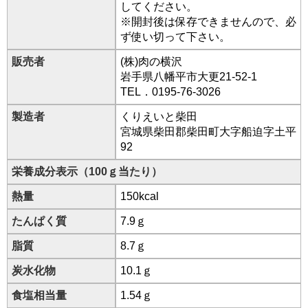
してください。
※開封後は保存できませんので、必
ず使い切って下さい。
販売者
(株)肉の横沢
岩手県八幡平市大更21-52-1
TEL．0195-76-3026
製造者
くりえいと柴田
宮城県柴田郡柴田町大字船迫字土平
92
栄養成分表示（100ｇ当たり）
熱量
150kcal
たんぱく質
7.9ｇ
脂質
8.7ｇ
炭水化物
10.1ｇ
食塩相当量
1.54ｇ